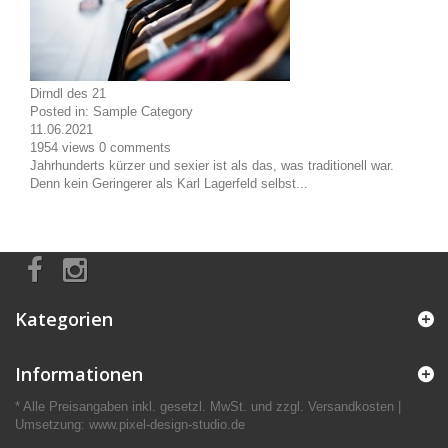
Dirndl des 21
Posted in:
Sample Category
11.06.2021
1954
views
0
comments
Jahrhunderts kürzer und sexier ist als das, was traditionell war.
Denn kein Geringerer als Karl Lagerfeld selbst...
Kategorien
Informationen
* Alle Preisangaben inkl. gesetzl. MwSt. und zzgl. Versandkosten |
Umsetzung:
www.pixel-design-studio.de