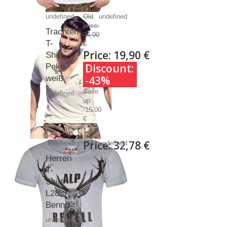
undefined
Old
undefined
price:
Trachten
34,90
T-
€
Price:
19,90 €
Shirt
Discount:
Peko
weiß
-43%
Save
undefined
up:
-15,00
€
Price:
32,78 €
undefined
undefined
Herren
T-
Shirt
L28
Benno
undefined