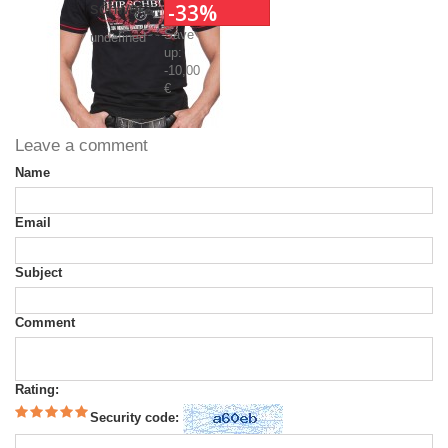
schwarz
-33%
Save
undefined
up:
-10,00
€
Leave a comment
Name
Email
Subject
Comment
Rating:
Security code: