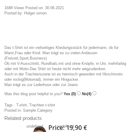
1688
Views
Posted on:
30.06.2021
Posted by:
Holger simon
Das t-Shirt ist ein vielseitiges Kleidungsstück für jedermann, ob für
Mann,Frau oder Kind. Man trägt es zu vielen Anlässen
(Freizeit,Sport,Business)
Ob mit V-Ausschnitt, Rundhals,mit und ohne Knöpfe, in Uni, mehrfarbig
oder mit Motiv.Das Shirt ist heute nicht mehr wegzudenken.
Auch in der Trachtenszene ist es heimisch geworden mit Hirschmotiv
oder rockig(Motorrad), immer ein Hingucker.
Man trägt es zur Lederhose oder zur Jeans.
Was this blog post helpful to you?
Yes
(0)
No
(4)
Tags :
T-shirt
,
Trachten t-shirt
Posted in:
Sample Category
Related products
Price:
19,90 €
undefined
undefined