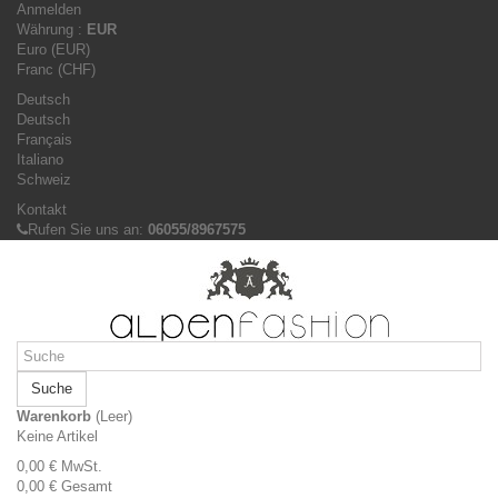
Anmelden
Währung :
EUR
Euro (EUR)
Franc (CHF)
Deutsch
Deutsch
Français
Italiano
Schweiz
Kontakt
Rufen Sie uns an:
06055/8967575
Suche
Warenkorb
(Leer)
Keine Artikel
0,00 €
MwSt.
0,00 €
Gesamt