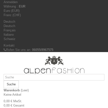
Anmelden
Währung :
EUR
Euro (EUR)
Franc (CHF)
Deutsch
Deutsch
Français
Italiano
Schweiz
Kontakt
Rufen Sie uns an:
06055/8967575
Suche
Warenkorb
(Leer)
Keine Artikel
0,00 €
MwSt.
0,00 €
Gesamt