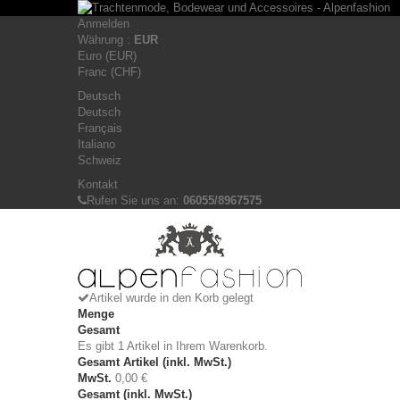
Anmelden
Währung :
EUR
Euro (EUR)
Franc (CHF)
Deutsch
Deutsch
Français
Italiano
Schweiz
Kontakt
Rufen Sie uns an:
06055/8967575
Artikel wurde in den Korb gelegt
Menge
Gesamt
Es gibt 1 Artikel in Ihrem Warenkorb.
Gesamt Artikel (inkl. MwSt.)
MwSt.
0,00 €
Gesamt (inkl. MwSt.)