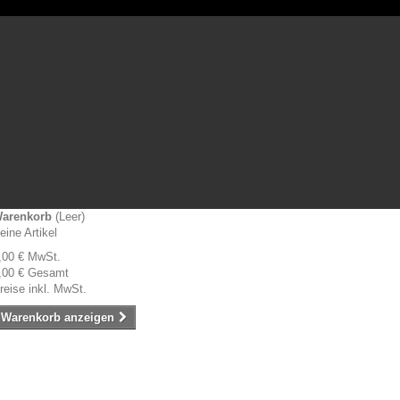
arenkorb
(Leer)
eine Artikel
,00 €
MwSt.
,00 €
Gesamt
reise inkl. MwSt.
Warenkorb anzeigen