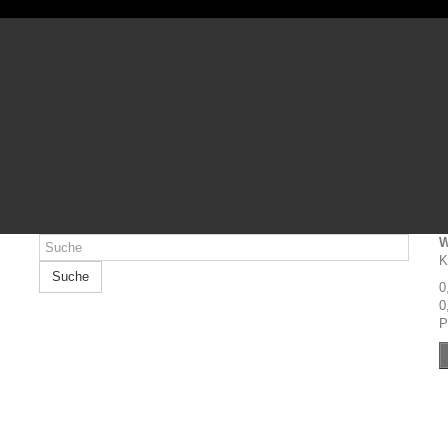
W
K
Suche
0
0
P