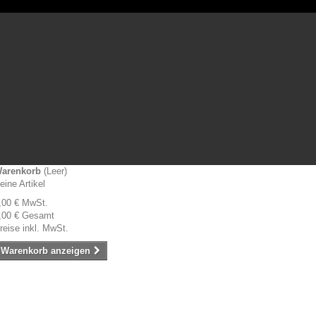
arenkorb
(Leer)
eine Artikel
,00 €
MwSt.
,00 €
Gesamt
reise inkl. MwSt.
Warenkorb anzeigen