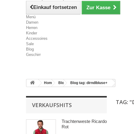
Einkauf fortsetzen
Zur Kasse
Menü
Damen
Herren
Kinder
Accessoires
Sale
Blog
Geschirr
Home
Blog
Blog tag: dirndlbluse+
TAG: "
VERKAUFSHITS
Trachtenweste Ricardo
Rot