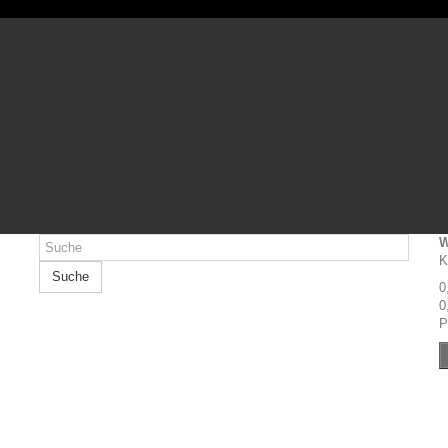
W
K
Suche
0
0
P