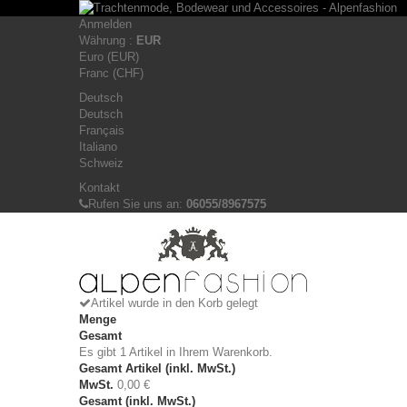
Anmelden
Währung :
EUR
Euro (EUR)
Franc (CHF)
Deutsch
Deutsch
Français
Italiano
Schweiz
Kontakt
Rufen Sie uns an:
06055/8967575
Artikel wurde in den Korb gelegt
Menge
Gesamt
Es gibt 1 Artikel in Ihrem Warenkorb.
Gesamt Artikel (inkl. MwSt.)
MwSt.
0,00 €
Gesamt (inkl. MwSt.)