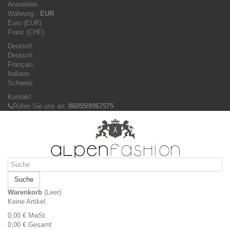
Anmelden
Währung :
EUR
Euro (EUR)
Franc (CHF)
Deutsch
Deutsch
Français
Italiano
Schweiz
Kontakt
Rufen Sie uns an:
06055/8967575
Suche
Warenkorb
(Leer)
Keine Artikel
0,00 €
MwSt.
0,00 €
Gesamt