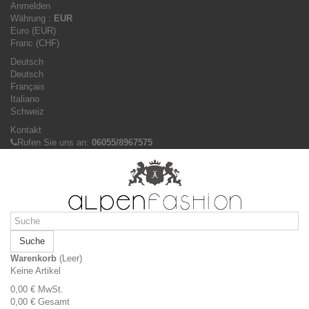
Anmelden
Währung :
EUR
Euro (EUR)
Franc (CHF)
Deutsch
Deutsch
Français
Italiano
Schweiz
Kontakt
Rufen Sie uns an:
06055/8967575
Suche
Warenkorb
(Leer)
Keine Artikel
0,00 €
MwSt.
0,00 €
Gesamt