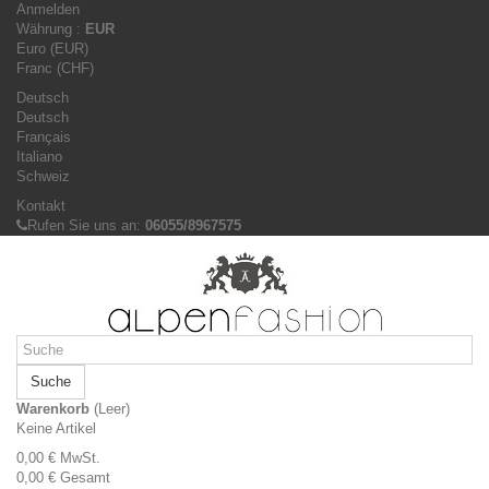
Anmelden
Währung :
EUR
Euro (EUR)
Franc (CHF)
Deutsch
Deutsch
Français
Italiano
Schweiz
Kontakt
Rufen Sie uns an:
06055/8967575
Suche
Warenkorb
(Leer)
Keine Artikel
0,00 €
MwSt.
0,00 €
Gesamt