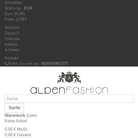
Anmelden
Währung :
EUR
Euro (EUR)
Franc (CHF)
Deutsch
Deutsch
Français
Italiano
Schweiz
Kontakt
Rufen Sie uns an:
06055/8967575
Suche
Warenkorb
(Leer)
Keine Artikel
0,00 €
MwSt.
0,00 €
Gesamt