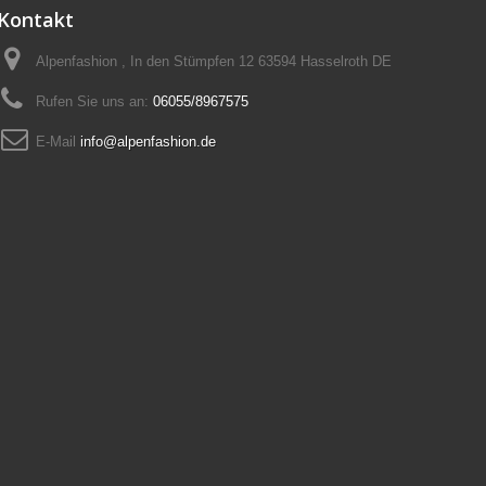
Kontakt
Alpenfashion , In den Stümpfen 12 63594 Hasselroth DE
Rufen Sie uns an:
06055/8967575
E-Mail
info@alpenfashion.de