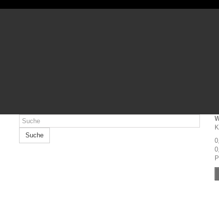
W
K
Suche
0
0
P