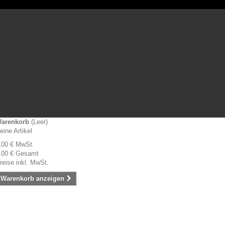
arenkorb
(Leer)
eine Artikel
,00 €
MwSt.
,00 €
Gesamt
reise inkl. MwSt.
Warenkorb anzeigen