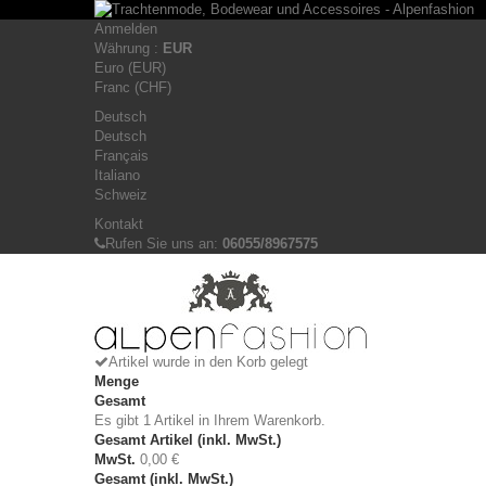
Anmelden
Währung :
EUR
Euro (EUR)
Franc (CHF)
Deutsch
Deutsch
Français
Italiano
Schweiz
Kontakt
Rufen Sie uns an:
06055/8967575
Artikel wurde in den Korb gelegt
Menge
Gesamt
Es gibt 1 Artikel in Ihrem Warenkorb.
Gesamt Artikel (inkl. MwSt.)
MwSt.
0,00 €
Gesamt (inkl. MwSt.)