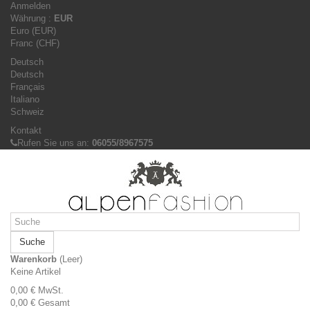
Anmelden
Währung :
EUR
Euro (EUR)
Franc (CHF)
Deutsch
Deutsch
Français
Italiano
Schweiz
Kontakt
Rufen Sie uns an:
06055/8967575
Suche
Warenkorb
(Leer)
Keine Artikel
0,00 €
MwSt.
0,00 €
Gesamt